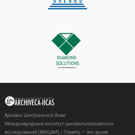
Архивы Центральной Азии
Международный институт центральноазиатских
исследований (МИЦАИ) / Память — это архив