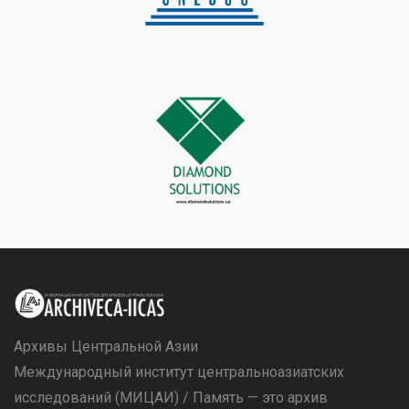
Архивы Центральной Азии
Международный институт центральноазиатских
исследований (МИЦАИ) / Память — это архив